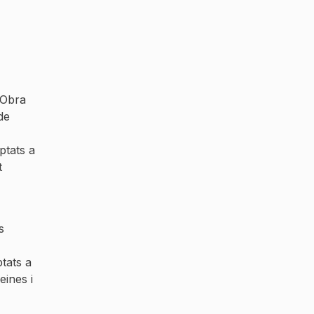
 Obra
de
ptats a
t
s
tats a
eines i