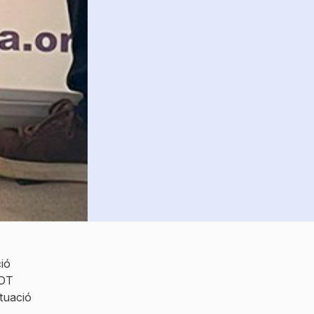
ió
COT
ituació