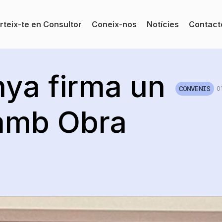
teix-te en Consultor
Coneix-nos
Notícies
Contact
nya firma un
CONVENIS
0
amb Obra