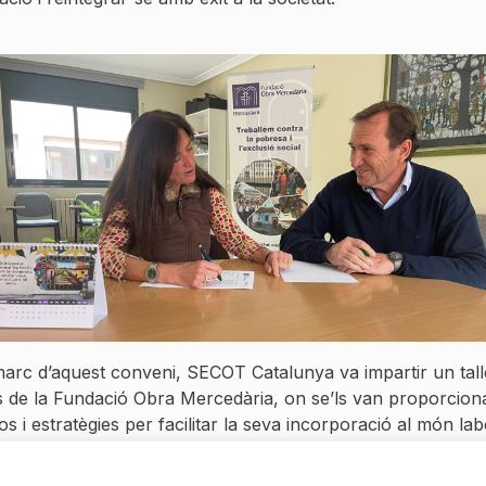
marc d’aquest conveni, SECOT Catalunya va impartir un tall
s de la Fundació Obra Mercedària, on se’ls van proporcion
s i estratègies per facilitar la seva incorporació al món lab
 tipus d’iniciatives reforcen el compromís de SECOT amb l
abilitat social i el seu suport als col·lectius en situacions d