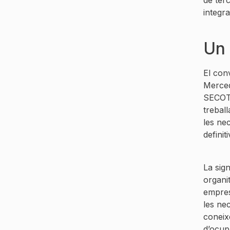
integra
Un 
El con
Merced
SECOT 
trebal
les nec
definiti
La sig
organi
empres
les nec
coneix
d’ocupa