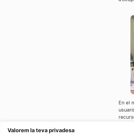
En el 
usuari
recurso
Aquest
Valorem la teva privadesa
respons