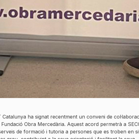
Catalunya ha signat recentment un conveni de col·laborac
 Fundació Obra Mercedària. Aquest acord permetrà a SE
 serveis de formació i tutoria a persones que es troben en s
er grau, contribuint a la seva orientació i facilitant la seva