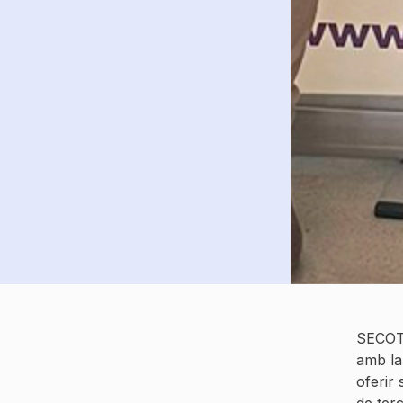
SECOT 
amb la
oferir
de terc