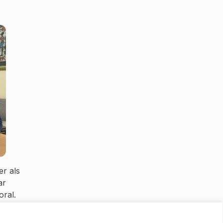
er als
ar
oral.
a
e