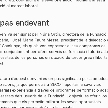
ció al mercat laboral.
pas endevant
veni va ser signat per Núria Ortín, directora de la Fundació
ària, i José María Faura Messa, president de la delegació 
Catalunya, els quals van expressar el seu compromís de
lar conjuntament per oferir serveis de formació i tutoria ada
essitats de les persones en situació de tercer grau i lliberta
va.
natura d’aquest conveni és un pas significatiu per a ambdue
tzacions, ja que permetrà a SECOT aportar la seva visió
arial i experiència a través de programes de formació adap
essitats dels usuaris de la Fundació. L’objectiu és oferir-los 
ements que els permetin millorar les seves oportunitats
ció i reintegrar-se amb èxit a la societat.