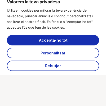
Valorem la teva privadesa
Utilitzem cookies per millorar la teva experiència de
navegació, publicar anuncis o contingut personalitzats i
analitzar el nostre trànsit. En fer clic a "Acceptar-ho tot",
acceptes l'ús que fem de les cookies.
Accepta-ho tot
Personalitzar
Rebutjar
Enviar mensaje