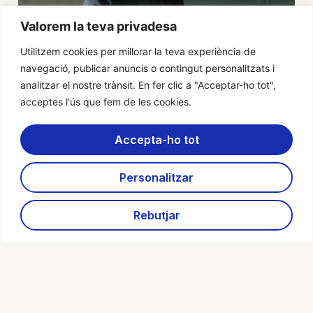
Valorem la teva privadesa
Utilitzem cookies per millorar la teva experiència de
navegació, publicar anuncis o contingut personalitzats i
analitzar el nostre trànsit. En fer clic a "Acceptar-ho tot",
acceptes l'ús que fem de les cookies.
Accepta-ho tot
Personalitzar
NUESTRO ENFOQUE
Rebutjar
Colaboramos con entidades del
tercer sector.
Promovemos la inclusión social, el emprendimiento
y la igualdad de oportunidades para jóvenes y
familias en situación de vulnerabilidad o riesgo de