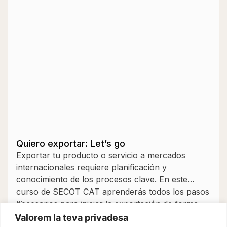
Quiero exportar: Let’s go
Exportar tu producto o servicio a mercados
internacionales requiere planificación y
conocimiento de los procesos clave. En este
curso de SECOT CAT aprenderás todos los pasos
...
necesarios para iniciar la exportación de forma
segura y eficaz, desde el análisis inicial hasta la
Valorem la teva privadesa