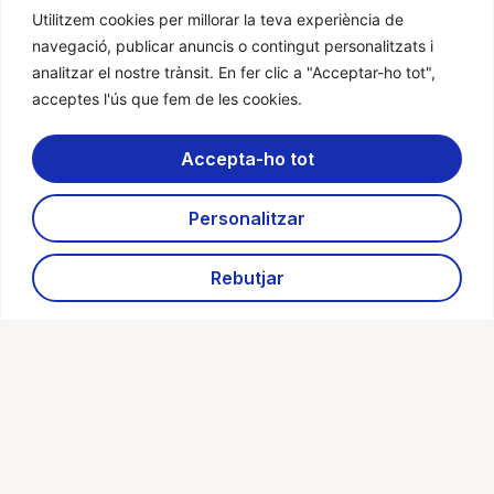
gestión logística y financiera. La formación
Más información
Utilitzem cookies per millorar la teva experiència de
combina estrategia, ejemplos prácticos y
navegació, publicar anuncis o contingut personalitzats i
herramientas aplicables […]
analitzar el nostre trànsit. En fer clic a "Acceptar-ho tot",
acceptes l'ús que fem de les cookies.
Accepta-ho tot
Personalitzar
Rebutjar