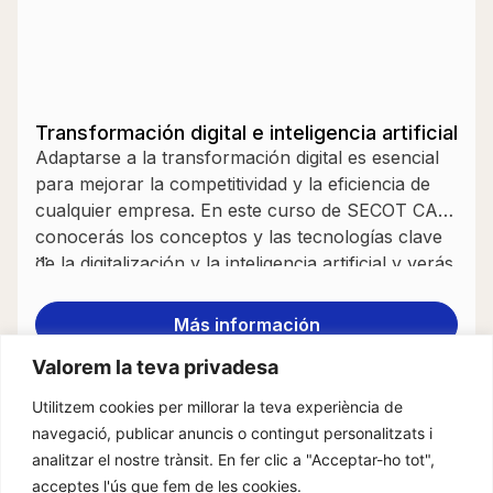
Transformación digital e inteligencia artificial
Adaptarse a la transformación digital es esencial
para mejorar la competitividad y la eficiencia de
cualquier empresa. En este curso de SECOT CAT
conocerás los conceptos y las tecnologías clave
...
de la digitalización y la inteligencia artificial y verás
cómo pueden aplicarse de forma práctica en
pequeñas y medianas empresas. La formación
Más información
combina teoría y […]
Valorem la teva privadesa
Utilitzem cookies per millorar la teva experiència de
navegació, publicar anuncis o contingut personalitzats i
analitzar el nostre trànsit. En fer clic a "Acceptar-ho tot",
acceptes l'ús que fem de les cookies.